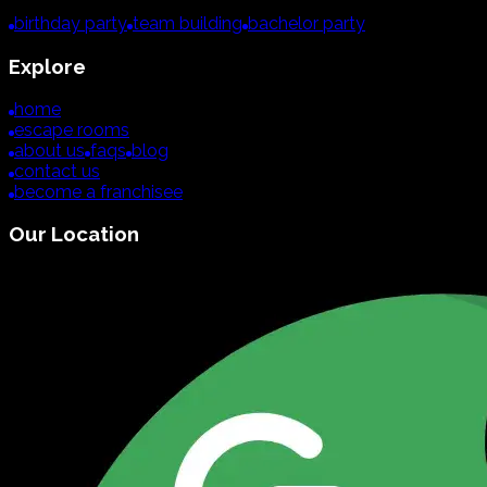
birthday party
team building
bachelor party
Explore
home
escape rooms
about us
faqs
blog
contact us
become a franchisee
Our Location