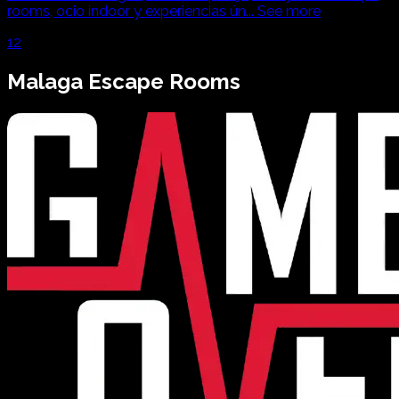
rooms, ocio indoor y experiencias ún
...
See more
1
2
Malaga
Escape Rooms