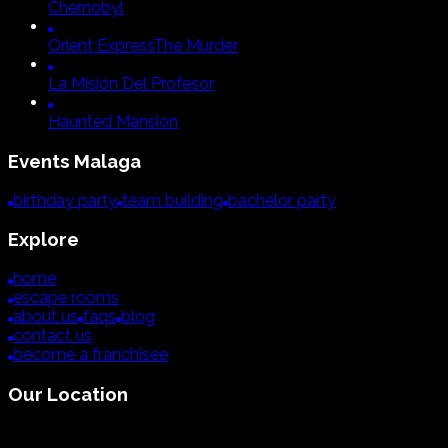
Chernobyl
Orient Express
The Murder
La Misión Del Profesor
Haunted Mansion
Events
Malaga
birthday party
team building
bachelor party
Explore
home
escape rooms
about us
faqs
blog
contact us
become a franchisee
Our Location