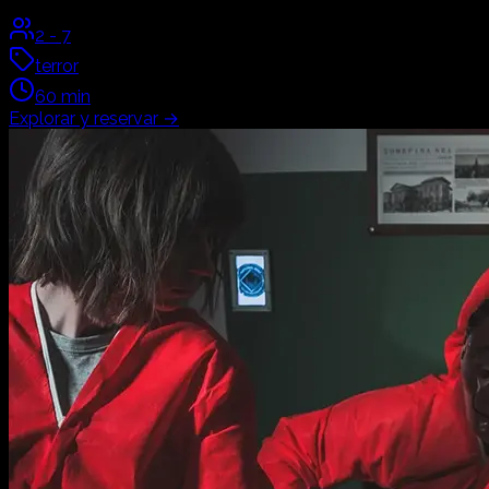
2
-
7
terror
60
min
Explorar y reservar
→