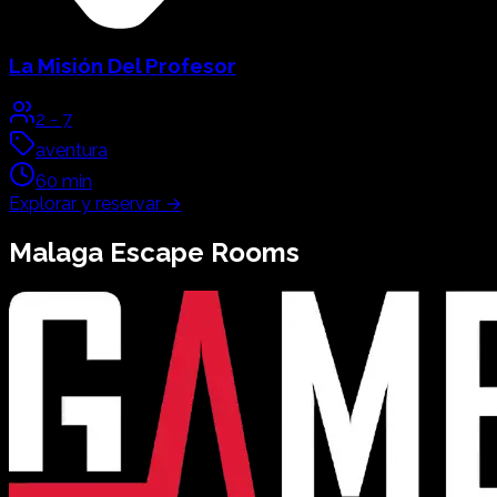
La Misión Del Profesor
2
-
7
aventura
60
min
Explorar y reservar
→
Malaga
Escape Rooms