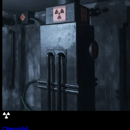
Chernóbil