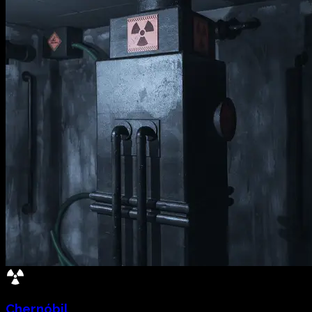
Chernóbil