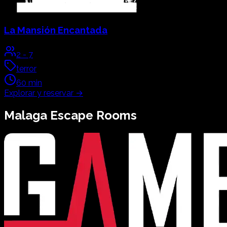
La Mansión Encantada
2
-
7
terror
60
min
Explorar y reservar
→
Malaga
Escape Rooms