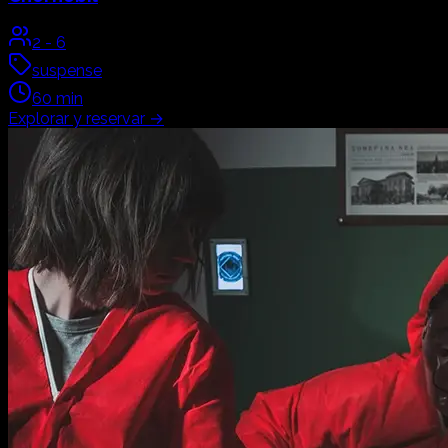
2
-
6
suspense
60
min
Explorar y reservar
→