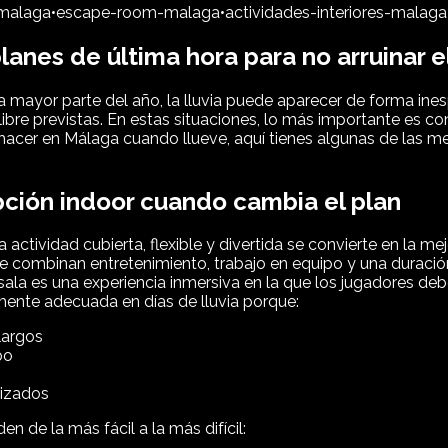
-malaga
•
escape-room-malaga
•
actividades-interiores-malaga
anes de última hora para no arruinar el
mayor parte del año, la lluvia puede aparecer de forma inesp
 libre previstas. En estas situaciones, lo más importante es c
qué hacer en Málaga cuando llueve, aquí tienes algunas de la
pción indoor cuando cambia el plan
actividad cubierta, flexible y divertida se convierte en la me
 combinan entretenimiento, trabajo en equipo y una duració
 es una experiencia inmersiva en la que los jugadores debe
mente adecuada en días de lluvia porque:
largos
po
nizados
n de la más fácil a la más difícil: