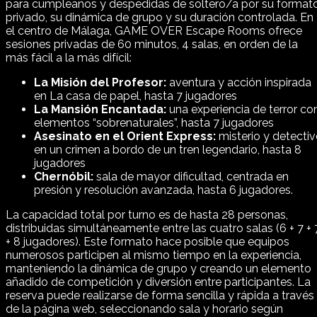
para cumpleaños y despedidas de soltero/a por su format
privado, su dinámica de grupo y su duración controlada. En
el centro de Málaga, GAME OVER Escape Rooms ofrece
sesiones privadas de 60 minutos, 4 salas, en orden de la
más fácil a la más difícil:
La Misión del Profesor:
aventura y acción inspirada
en La casa de papel, hasta 7 jugadores
La Mansión Encantada:
una experiencia de terror co
elementos “sobrenaturales”, hasta 7 jugadores
Asesinato en el Orient Express:
misterio y detectiv
en un crimen a bordo de un tren legendario, hasta 8
jugadores
Chernóbil:
sala de mayor dificultad, centrada en
presión y resolución avanzada, hasta 6 jugadores.
La capacidad total por turno es de hasta 28 personas,
distribuidas simultáneamente entre las cuatro salas (6 + 7 + 
+ 8 jugadores). Este formato hace posible que equipos
numerosos participen al mismo tiempo en la experiencia,
manteniendo la dinámica de grupo y creando un elemento
añadido de competición y diversión entre participantes. La
reserva puede realizarse de forma sencilla y rápida a través
de la página web, seleccionando sala y horario según