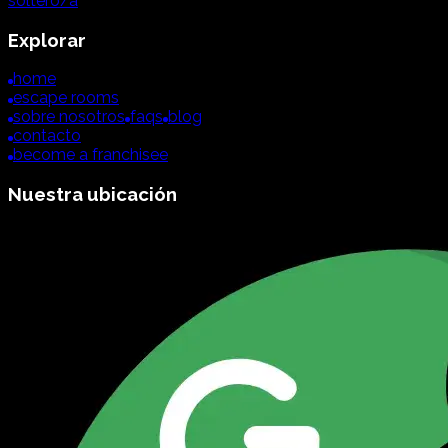
soltero/a
Explorar
home
escape rooms
sobre nosotros
faqs
blog
contacto
become a franchisee
Nuestra ubicación